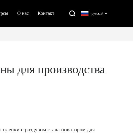
урсы
О нас
Контакт
русский
ны для производства
а пленки с раздувом
стала новатором для