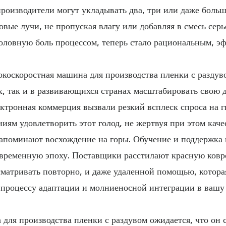
роизводители могут укладывать два, три или даже больш
овые лучи, не пропуская влагу или добавляя в смесь серь
ловную боль процессом, теперь стало рациональным, э
окоскоростная машина для производства пленки с раздув
х, так и в развивающихся странах масштабировать свою д
ектронная коммерция вызвали резкий всплеск спроса на г
иям удовлетворить этот голод, не жертвуя при этом качес
напоминают восхождение на горы. Обучение и поддержка
овременную эпоху. Поставщики расстилают красную ков
атривать повторно, и даже удаленной помощью, которая
у процессу адаптации и молниеносной интеграции в ваш
 для производства пленки с раздувом
ожидается, что он 