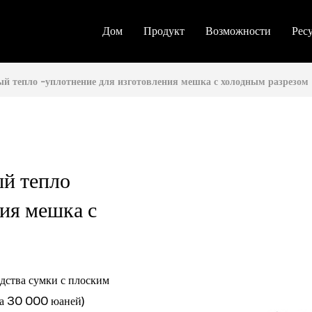
Дом
Продукт
Возможности
Рес
 тепло -уплотнение для изготовления мешка с холодным разрезом
й тепло
ния мешка с
дства сумки с плоским
а 30 000 юаней)