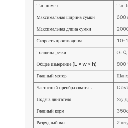
Тип номер
Тип 
Максимальная ширина сумки
600 
Максимальная длина сумки
2000
Скорость производства
10-1
Толщина резки
От 0
Общее измерение (L × w × h)
800 
Главный мотор
Шанх
Частотный преобразователь
Deve
Подача двигателя
Уху 
Главный корм
350c
Разрядный вал
2 шт