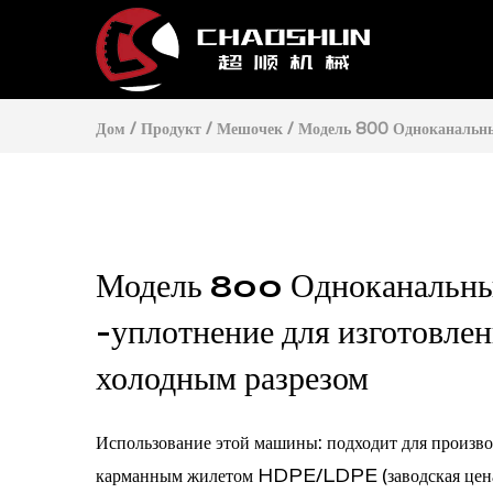
Дом
/
Продукт
/
Мешочек
/
Модель 800 Одноканальный
Модель 800 Одноканальны
-уплотнение для изготовле
холодным разрезом
Использование этой машины: подходит для произво
карманным жилетом HDPE/LDPE (заводская цен