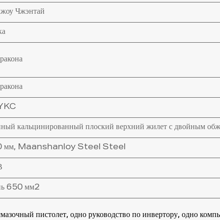
чжоу Чжэнтай
ка
ракона
ракона
 YKC
нный кальцинированный плоский верхний жилет с двойным о
 мм, Maanshanloy Steel Steel
В
нь 650 мм2
мазочный пистолет, одно руководство по инвертору, одно комп