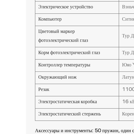
Электрическое устройство
Вэнь
Компьютер
Сити
Цветовый маркер
Тур Д
фотоэлектрический глаз
Корм фотоэлектрический глаз
Тур Д
Контроллер температуры
Юяо
Окружающий нож
Лату
Резак
1100
Электростатическая коробка
16 к
Электростатический стержень
Коре
Аксессуары и инструменты: 50 пружин, один с